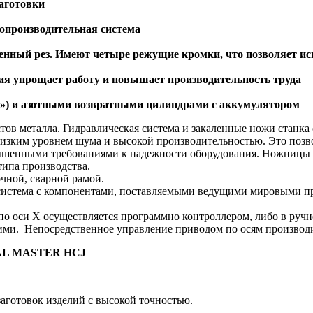
аготовки
опроизводительная система
нный рез. Имеют четыре режущие кромки, что позволяет ис
ия упрощает работу и повышает производительность труда
м») и азотными возвратными цилиндрами с аккумулятором
стов металла. Гидравлическая система и закаленные ножи станк
низким уровнем шума и высокой производительностью. Это позв
шенными требованиями к надежности оборудования. Ножницы д
ипа производства.
чной, сварной рамой.
истема с компонентами, поставляемыми ведущими мировыми про
о оси X осуществляется программно контроллером, либо в ручном
ми. Непосредственное управление приводом по осям производ
L MASTER HCJ
аготовок изделий с высокой точностью.